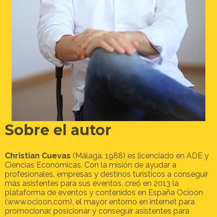
Sobre el autor
Christian Cuevas
(Málaga, 1988) es licenciado en ADE y
Ciencias Económicas.
Con la misión de ayudar a
profesionales, empresas y destinos turísticos a conseguir
más asistentes para sus eventos, creó en 2013 la
plataforma de eventos y contenidos en España Ocioon
(www.ocioon.com), el mayor entorno en internet para
promocionar, posicionar y conseguir asistentes para